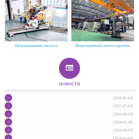
толщины
Индукционный локоть и
Индукционный локоть горячего
трубогибочный станок
формования
новости
›
[2026-01-04]
›
[2025-07-02]
›
[2024-09-24]
›
[2024-03-28]
›
[2024-03-05]
›
[2024-01-03]